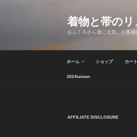
コ
ン
テ
着物と帯のリ
ン
おふくろさん達に元気、お客様
ツ
へ
ス
キ
ホーム
ショップ
カー
ッ
プ
2024taiwan
AFFILIATE DISCLOSURE