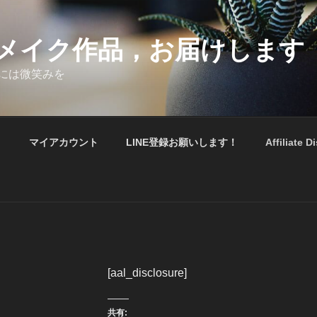
メイク作品，お届けします
には微笑みを
ト
マイアカウント
LINE登録お願いします！
Affiliate D
[aal_disclosure]
共有: