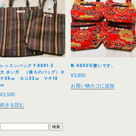
レッスンバッグ Y-0001-2
M-0003可愛いです。
大 きい方 （後ろのバッグ）タ
¥
3,800
テ36㎝ ヨコ33㎝ マチ10
㎝
お買い物カゴに追加
¥
3,500
続きを読む
検
索: