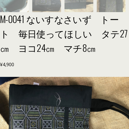
M-0041 ないすなさいず トー
ト 毎日使ってほしい タテ27
㎝ ヨコ24㎝ マチ8㎝
¥
4,900